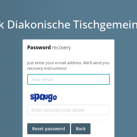
 Diakonische Tischgemei
Password
recovery
Just enter your e-mail address. We'll send you
recovery instructions!
Reset password
Back